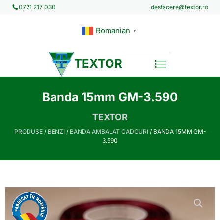
desfacere@textor.ro
0721 217 030
Romanian
▼
TEXTOR
Banda 15mm GM-3.590
TEXTOR
PRODUSE
/
BENZI
/
BANDA AMBALAT CADOURI
/ BANDA 15MM GM-
3.590