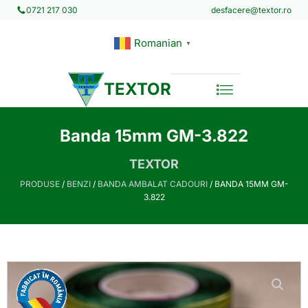
desfacere@textor.ro
0721 217 030
Romanian
▼
TEXTOR
Banda 15mm GM-3.822
TEXTOR
PRODUSE
/
BENZI
/
BANDA AMBALAT CADOURI
/ BANDA 15MM GM-
3.822