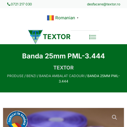
desfacere@textor.ro
0721 217 030
Romanian
▼
TEXTOR
Banda 25mm PML-3.444
TEXTOR
PRODUSE
/
BENZI
/
BANDA AMBALAT CADOURI
/ BANDA 25MM PML-
3.444