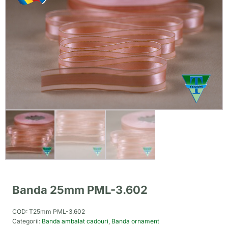
Banda 25mm PML-3.602
COD:
T25mm PML-3.602
Categorii:
Banda ambalat cadouri
,
Banda ornament