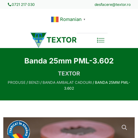
desfacere@textor.ro
0721 217 030
Romanian
▼
TEXTOR
Banda 25mm PML-3.602
TEXTOR
PRODUSE
/
BENZI
/
BANDA AMBALAT CADOURI
/ BANDA 25MM PML-
3.602