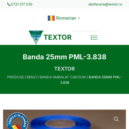
desfacere@textor.ro
0721 217 030
Romanian
▼
TEXTOR
Banda 25mm PML-3.838
TEXTOR
PRODUSE
/
BENZI
/
BANDA AMBALAT CADOURI
/ BANDA 25MM PML-
3.838