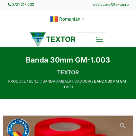
desfacere@textor.ro
0721 217 030
Romanian
▼
TEXTOR
Banda 30mm GM-1.003
TEXTOR
PRODUSE
/
BENZI
/
BANDA AMBALAT CADOURI
/ BANDA 30MM GM-
1.003