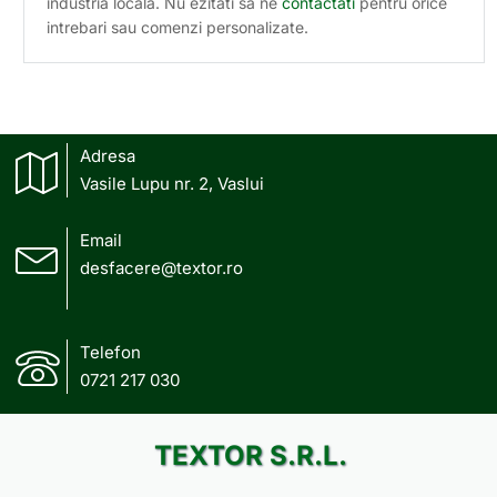
industria locala. Nu ezitati sa ne
contactati
pentru orice
intrebari sau comenzi personalizate.
Adresa
Vasile Lupu nr. 2, Vaslui
Email
desfacere@textor.ro
Telefon
0721 217 030
TEXTOR S.R.L.