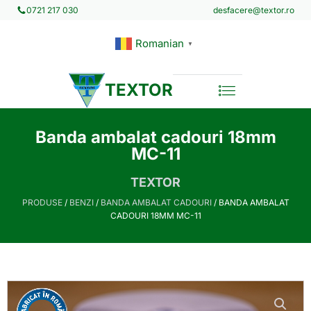
desfacere@textor.ro
0721 217 030
Romanian
▼
TEXTOR
Banda ambalat cadouri 18mm
MC-11
TEXTOR
PRODUSE
/
BENZI
/
BANDA AMBALAT CADOURI
/ BANDA AMBALAT
CADOURI 18MM MC-11