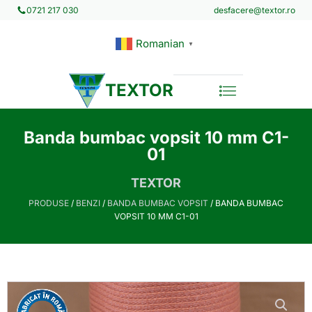
desfacere@textor.ro
0721 217 030
Romanian
▼
TEXTOR
Banda bumbac vopsit 10 mm C1-
01
TEXTOR
PRODUSE
/
BENZI
/
BANDA BUMBAC VOPSIT
/ BANDA BUMBAC
VOPSIT 10 MM C1-01