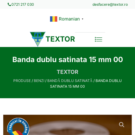
desfacere@textor.ro
0721 217 030
Romanian
▼
TEXTOR
Banda dublu satinata 15 mm 00
TEXTOR
PRODUSE
/
BENZI
/
BANDĂ DUBLU SATINATĂ
/ BANDA DUBLU
SATINATA 15 MM 00