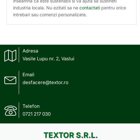
inseamna ca este sustenabil si va ajuta sa sustineti
industria locala. Nu ezitati sa ne
contactati
pentru orice
intrebari sau comenzi personalizate.
Adresa
Vasile Lupu nr. 2, Vaslui
Email
desfacere@textor.ro
Telefon
0721 217 030
TEXTOR S.R.L.