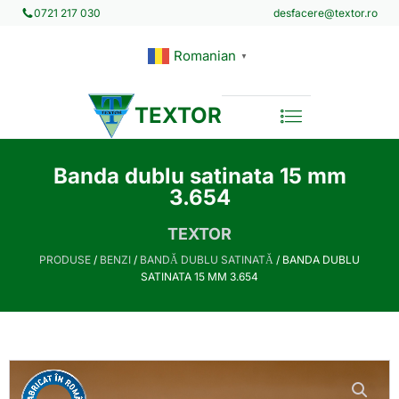
desfacere@textor.ro
0721 217 030
Romanian
▼
TEXTOR
Banda dublu satinata 15 mm
3.654
TEXTOR
PRODUSE
/
BENZI
/
BANDĂ DUBLU SATINATĂ
/ BANDA DUBLU
SATINATA 15 MM 3.654