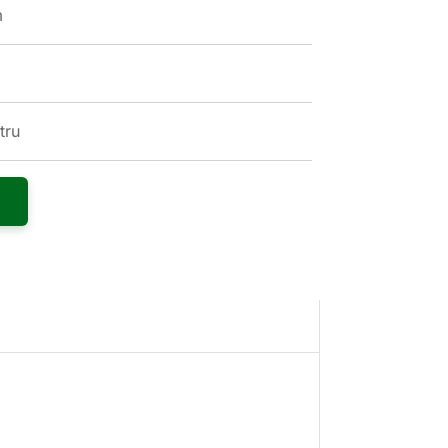
m
tru