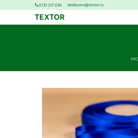
desfacere@textor.ro
0721 217 030
TEXTOR
PR