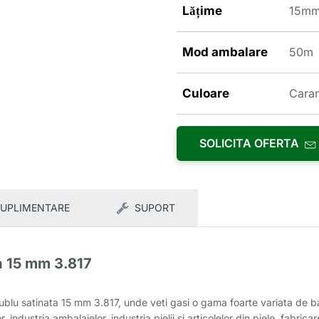
Lățime
15m
Mod ambalare
50m
Culoare
Cara
SOLICITA OFERTA
SUPLIMENTARE
SUPORT
a 15 mm 3.817
dublu satinata 15 mm 3.817, unde veti gasi o gama foarte variata de
or, industria ambalajelor, industria pielii si articolelor din piele, fabri