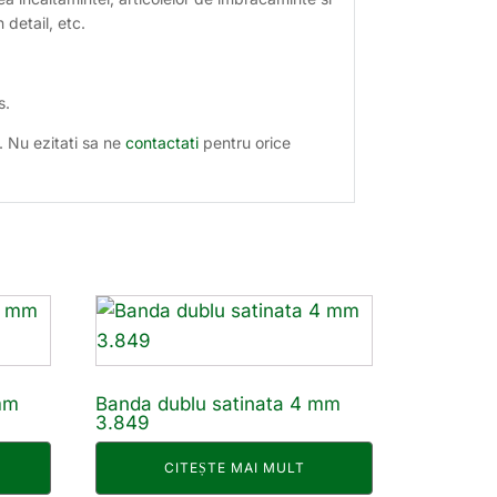
n detail, etc.
s.
. Nu ezitati sa ne
contactati
pentru orice
mm
Banda dublu satinata 4 mm
3.849
CITEȘTE MAI MULT