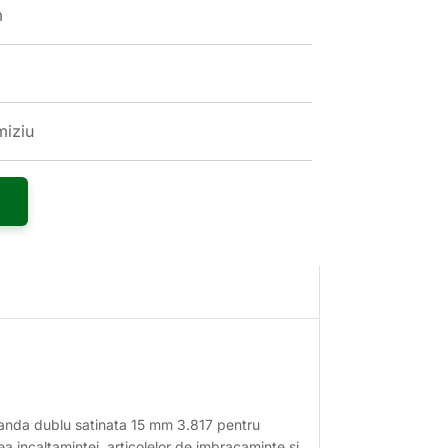
m
miziu
 banda dublu satinata 15 mm 3.817 pentru
carea incaltamintei, articolelor de imbracaminte si