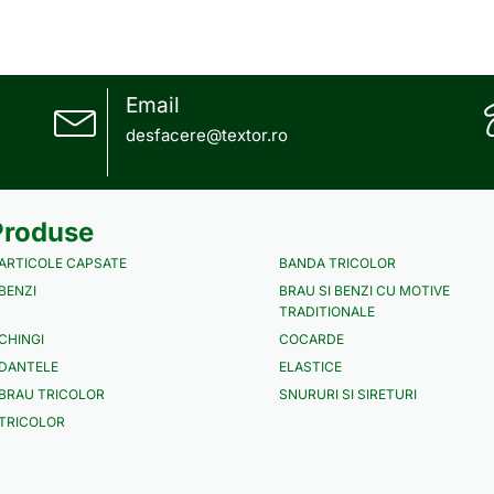
Email
desfacere@textor.ro
Produse
ARTICOLE CAPSATE
BANDA TRICOLOR
BENZI
BRAU SI BENZI CU MOTIVE
TRADITIONALE
CHINGI
COCARDE
DANTELE
ELASTICE
BRAU TRICOLOR
SNURURI SI SIRETURI
TRICOLOR