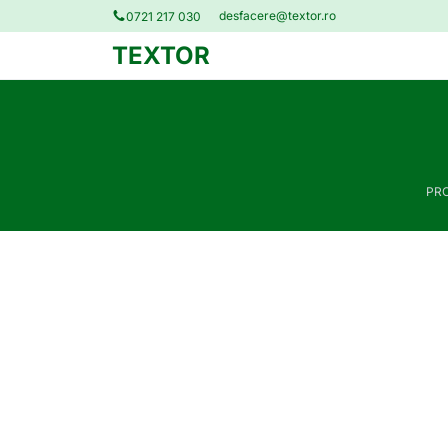
desfacere@textor.ro
0721 217 030
TEXTOR
PR