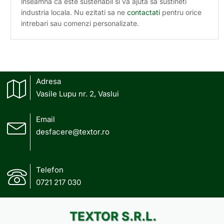
inseamna ca este sustenabil si va ajuta sa sustineti
industria locala. Nu ezitati sa ne
contactati
pentru orice
intrebari sau comenzi personalizate.
Adresa
Vasile Lupu nr. 2, Vaslui
Email
desfacere@textor.ro
Telefon
0721 217 030
TEXTOR S.R.L.