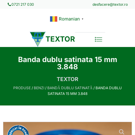
desfacere@textor.ro
0721 217 030
Romanian
▼
TEXTOR
Banda dublu satinata 15 mm
3.848
TEXTOR
PRODUSE
/
BENZI
/
BANDĂ DUBLU SATINATĂ
/ BANDA DUBLU
SATINATA 15 MM 3.848