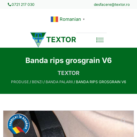
desfacere@textor.ro
0721 217 030
Romanian
▼
TEXTOR
Banda rips grosgrain V6
TEXTOR
PRODUSE
/
BENZI
/
BANDA PALARII
/ BANDA RIPS GROSGRAIN V6