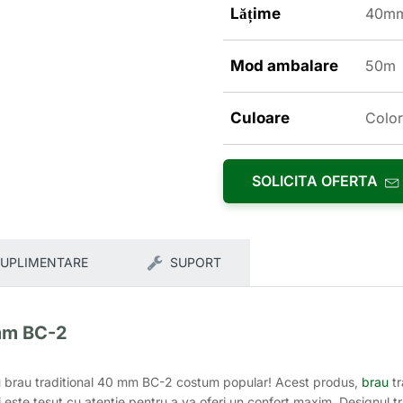
Lățime
40m
Mod ambalare
50m
Culoare
Color
SOLICITA OFERTA
SUPLIMENTARE
SUPORT
 mm BC-2
ru brau traditional 40 mm BC-2 costum popular! Acest produs,
brau
tr
 este tesut cu atentie pentru a va oferi un confort maxim. Designul tra