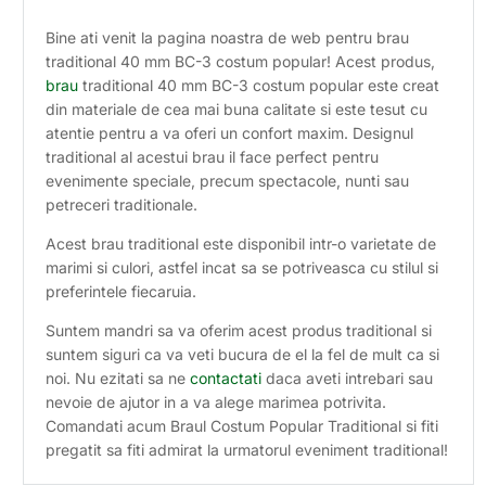
Bine ati venit la pagina noastra de web pentru brau
traditional 40 mm BC-3 costum popular! Acest produs,
brau
traditional 40 mm BC-3 costum popular este creat
din materiale de cea mai buna calitate si este tesut cu
atentie pentru a va oferi un confort maxim. Designul
traditional al acestui brau il face perfect pentru
evenimente speciale, precum spectacole, nunti sau
petreceri traditionale.
Acest brau traditional este disponibil intr-o varietate de
marimi si culori, astfel incat sa se potriveasca cu stilul si
preferintele fiecaruia.
Suntem mandri sa va oferim acest produs traditional si
suntem siguri ca va veti bucura de el la fel de mult ca si
noi. Nu ezitati sa ne
contactati
daca aveti intrebari sau
nevoie de ajutor in a va alege marimea potrivita.
Comandati acum Braul Costum Popular Traditional si fiti
pregatit sa fiti admirat la urmatorul eveniment traditional!