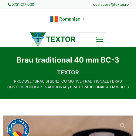
desfacere@textor.ro
0721 217 030
Romanian
▼
TEXTOR
Brau traditional 40 mm BC-3
TEXTOR
PRODUSE
/
BRAU SI BENZI CU MOTIVE TRADITIONALE
/
BRAU
COSTUM POPULAR TRADITIONAL
/ BRAU TRADITIONAL 40 MM BC-3