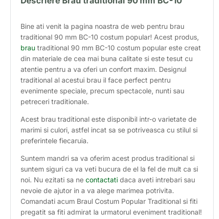
Descriere
Brau traditional 90 mm BC-10
Bine ati venit la pagina noastra de web pentru brau
traditional 90 mm BC-10 costum popular! Acest produs,
brau
traditional 90 mm BC-10 costum popular este creat
din materiale de cea mai buna calitate si este tesut cu
atentie pentru a va oferi un confort maxim. Designul
traditional al acestui brau il face perfect pentru
evenimente speciale, precum spectacole, nunti sau
petreceri traditionale.
Acest brau traditional este disponibil intr-o varietate de
marimi si culori, astfel incat sa se potriveasca cu stilul si
preferintele fiecaruia.
Suntem mandri sa va oferim acest produs traditional si
suntem siguri ca va veti bucura de el la fel de mult ca si
noi. Nu ezitati sa ne
contactati
daca aveti intrebari sau
nevoie de ajutor in a va alege marimea potrivita.
Comandati acum Braul Costum Popular Traditional si fiti
pregatit sa fiti admirat la urmatorul eveniment traditional!