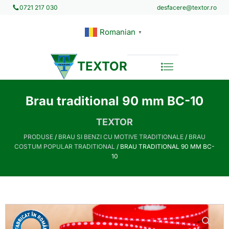
desfacere@textor.ro
0721 217 030
Romanian
▼
TEXTOR
Brau traditional 90 mm BC-10
TEXTOR
PRODUSE
/
BRAU SI BENZI CU MOTIVE TRADITIONALE
/
BRAU
COSTUM POPULAR TRADITIONAL
/ BRAU TRADITIONAL 90 MM BC-
10