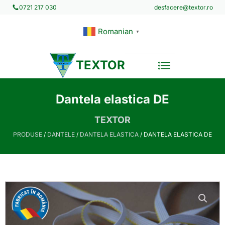
desfacere@textor.ro
0721 217 030
Romanian
▼
TEXTOR
Dantela elastica DE
TEXTOR
PRODUSE
/
DANTELE
/
DANTELA ELASTICA
/ DANTELA ELASTICA DE