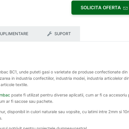
SOLICITA OFERTA
SUPLIMENTARE
SUPORT
mbac BC1, unde puteti gasi o varietate de produse confectionate din m
rea in industria confectiilor, industria modei, industria articolelor din
articole textile.
mbac
poate fi utilizat pentru diverse aplicatii, cum ar fi ca accesori
 cum ar fi sacose sau pachete.
, disponibil in culori naturale sau vopsite, cu latimi intre 2mm si 
s.
snurul potrivit pentru proiectele dumneavoastra!