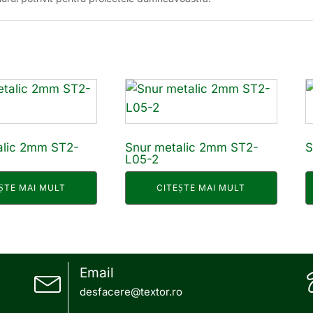
alic 2mm ST2-
Snur metalic 2mm ST2-
S
L05-2
ȘTE MAI MULT
CITEȘTE MAI MULT
Email
desfacere@textor.ro