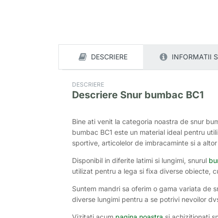
DESCRIERE
INFORMATII 
DESCRIERE
Descriere
Snur bumbac BC1
Bine ati venit la categoria noastra de snur bu
bumbac BC1 este un material ideal pentru utiliza
sportive, articolelor de imbracaminte si a altor 
Disponibil in diferite latimi si lungimi, snurul
bu
utilizat pentru a lega si fixa diverse obiecte,
Suntem mandri sa oferim o gama variata de snur
diverse lungimi pentru a se potrivi nevoilor dv
Vizitati acum
pagina noastra
si achizitionati 