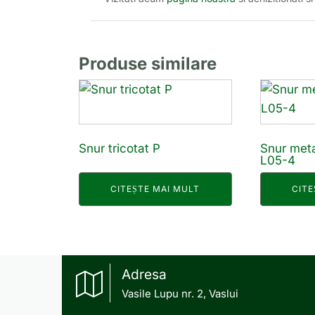
Produse similare
Snur tricotat P
Snur met
L05-4
CITEȘTE MAI MULT
CITE
Adresa
Vasile Lupu nr. 2, Vaslui