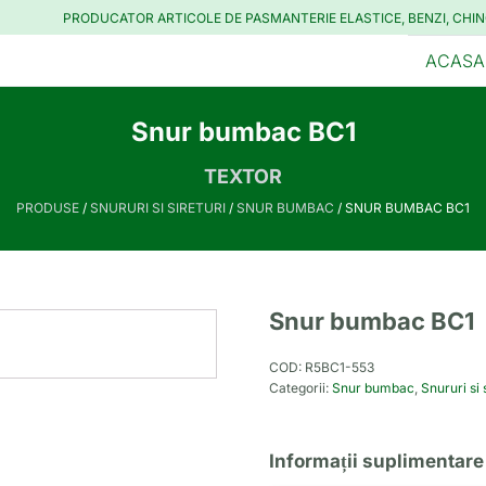
PRODUCATOR ARTICOLE DE PASMANTERIE ELASTICE, BENZI, CHIN
ACASA
Snur bumbac BC1
TEXTOR
PRODUSE
/
SNURURI SI SIRETURI
/
SNUR BUMBAC
/ SNUR BUMBAC BC1
Snur bumbac BC1
COD:
R5BC1-553
Categorii:
Snur bumbac
,
Snururi si 
Informații suplimentare