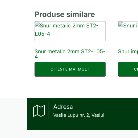
Produse similare
Snur metalic 2mm ST2-L05-
Snur im
4
CITEȘTE MAI MULT
C
Adresa
Vasile Lupu nr. 2, Vaslui