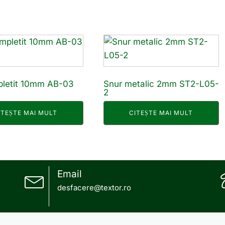
pletit 10mm AB-03
Snur metalic 2mm ST2-L05-
2
ITEȘTE MAI MULT
CITEȘTE MAI MULT
Email
desfacere@textor.ro