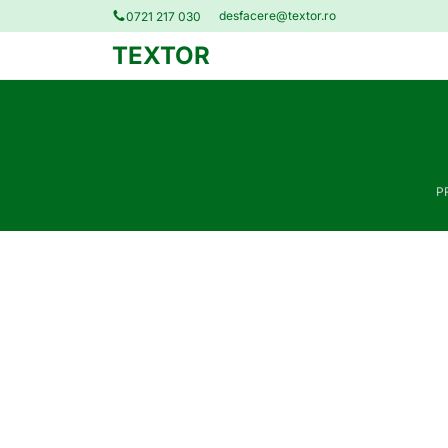
desfacere@textor.ro
0721 217 030
TEXTOR
P