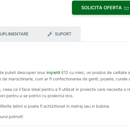
SOLICITA OFERTA
SUPLIMENTARE
SUPORT
nde puteti descoperi snur
impletit
E12 cu miez, un produs de calitate s
ecte de marochinarie, cum ar fi confectionarea de genti, posete, curele si
l, ceea ce il face ideal pentru a fi utilizat in proiecte care necesita o 
lori pentru a se potrivi cu proiectul dvs.
ferite latimi si poate fi achizitionat in metraj sau in bobine.
urul potrivit!