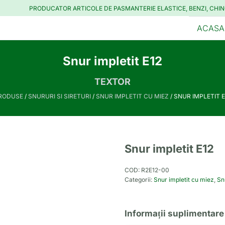
PRODUCATOR ARTICOLE DE PASMANTERIE ELASTICE, BENZI, CHIN
ACASA
Snur impletit E12
TEXTOR
RODUSE
/
SNURURI SI SIRETURI
/
SNUR IMPLETIT CU MIEZ
/ SNUR IMPLETIT E
Snur impletit E12
COD:
R2E12-00
Categorii:
Snur impletit cu miez
,
Snu
Informații suplimentare