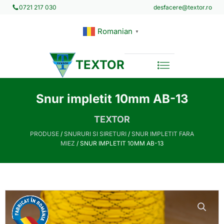
desfacere@textor.ro
0721 217 030
Romanian
▼
TEXTOR
Snur impletit 10mm AB-13
TEXTOR
PRODUSE
/
SNURURI SI SIRETURI
/
SNUR IMPLETIT FARA
MIEZ
/ SNUR IMPLETIT 10MM AB-13