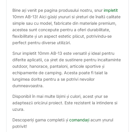
Bine ați venit pe pagina produsului nostru, snur
impletit
10mm AB-13! Aici găsiți șnururi si șireturi de înaltă calitate
simple sau cu model, fabricate din materiale premium,
acestea sunt concepute pentru a oferi durabilitate,
flexibilitate și un aspect estetic plăcut, potrivindu-se
perfect pentru diverse utilizări.
Snur impletit 10mm AB-13 este versatil și ideal pentru
diferite aplicatii, ca șiret de sustinere pentru incaltaminte
outdoor, hanorace, pantaloni, articole sportive și
echipamente de camping. Acesta poate fi taiat la
lungimea dorita pentru a se potrivi nevoilor
dumneavoastra.
Disponibil în mai multe lățimi și culori, acest șnur se
adaptează oricărui proiect. Este rezistent la intindere si
uzura.
Descoperiți gama completă și
comandați
acum șnurul
potrivit!