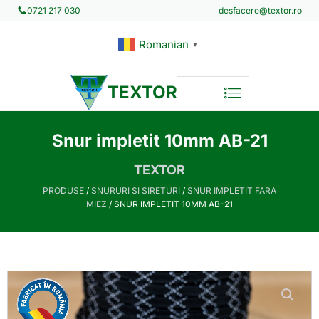
desfacere@textor.ro
0721 217 030
Romanian
▼
TEXTOR
Snur impletit 10mm AB-21
TEXTOR
PRODUSE
/
SNURURI SI SIRETURI
/
SNUR IMPLETIT FARA
MIEZ
/ SNUR IMPLETIT 10MM AB-21