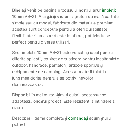
Bine ați venit pe pagina produsului nostru, snur
impletit
10mm AB-21! Aici găsiți șnururi si șireturi de înaltă calitate
simple sau cu model, fabricate din materiale premium,
acestea sunt concepute pentru a oferi durabilitate,
flexibilitate și un aspect estetic plăcut, potrivindu-se
perfect pentru diverse utilizări.
Snur impletit 10mm AB-21 este versatil și ideal pentru
diferite aplicatii, ca șiret de sustinere pentru incaltaminte
outdoor, hanorace, pantaloni, articole sportive și
echipamente de camping. Acesta poate fi taiat la
lungimea dorita pentru a se potrivi nevoilor
dumneavoastra.
Disponibil în mai multe lățimi și culori, acest șnur se
adaptează oricărui proiect. Este rezistent la intindere si
uzura.
Descoperiți gama completă și
comandați
acum șnurul
potrivit!