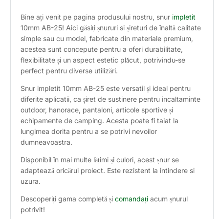
Bine ați venit pe pagina produsului nostru, snur
impletit
10mm AB-25! Aici găsiți șnururi si șireturi de înaltă calitate
simple sau cu model, fabricate din materiale premium,
acestea sunt concepute pentru a oferi durabilitate,
flexibilitate și un aspect estetic plăcut, potrivindu-se
perfect pentru diverse utilizări.
Snur impletit 10mm AB-25 este versatil și ideal pentru
diferite aplicatii, ca șiret de sustinere pentru incaltaminte
outdoor, hanorace, pantaloni, articole sportive și
echipamente de camping. Acesta poate fi taiat la
lungimea dorita pentru a se potrivi nevoilor
dumneavoastra.
Disponibil în mai multe lățimi și culori, acest șnur se
adaptează oricărui proiect. Este rezistent la intindere si
uzura.
Descoperiți gama completă și
comandați
acum șnurul
potrivit!