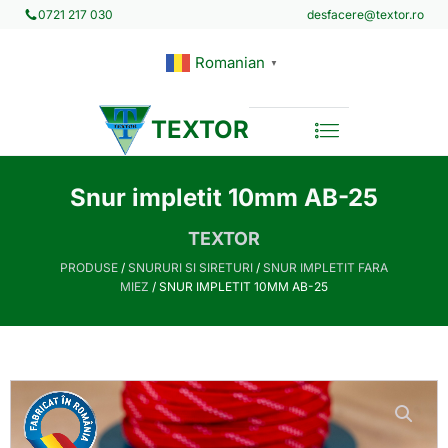
desfacere@textor.ro
0721 217 030
Romanian
▼
TEXTOR
Snur impletit 10mm AB-25
TEXTOR
PRODUSE
/
SNURURI SI SIRETURI
/
SNUR IMPLETIT FARA
MIEZ
/ SNUR IMPLETIT 10MM AB-25