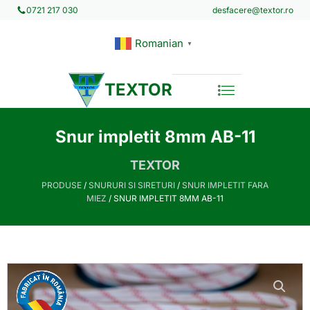
desfacere@textor.ro
0721 217 030
Romanian
▼
TEXTOR
Snur impletit 8mm AB-11
TEXTOR
PRODUSE
/
SNURURI SI SIRETURI
/
SNUR IMPLETIT FARA
MIEZ
/ SNUR IMPLETIT 8MM AB-11