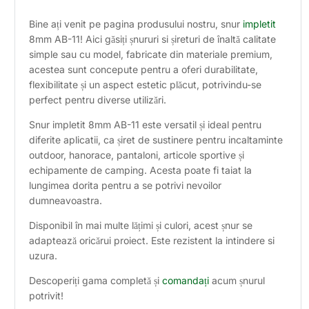
Bine ați venit pe pagina produsului nostru, snur
impletit
8mm AB-11! Aici găsiți șnururi si șireturi de înaltă calitate
simple sau cu model, fabricate din materiale premium,
acestea sunt concepute pentru a oferi durabilitate,
flexibilitate și un aspect estetic plăcut, potrivindu-se
perfect pentru diverse utilizări.
Snur impletit 8mm AB-11 este versatil și ideal pentru
diferite aplicatii, ca șiret de sustinere pentru incaltaminte
outdoor, hanorace, pantaloni, articole sportive și
echipamente de camping. Acesta poate fi taiat la
lungimea dorita pentru a se potrivi nevoilor
dumneavoastra.
Disponibil în mai multe lățimi și culori, acest șnur se
adaptează oricărui proiect. Este rezistent la intindere si
uzura.
Descoperiți gama completă și
comandați
acum șnurul
potrivit!