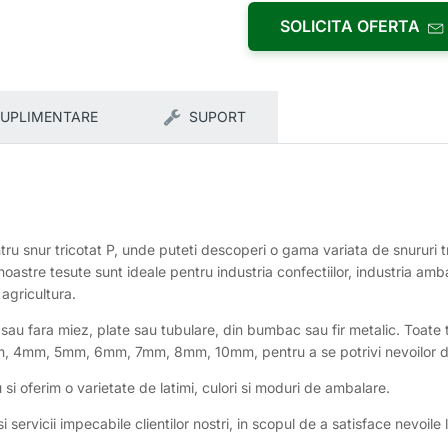
SOLICITA OFERTA
SUPLIMENTARE
SUPORT
tru snur tricotat P, unde puteti descoperi o gama variata de snururi t
le noastre tesute sunt ideale pentru industria confectiilor, industria ambala
 agricultura.
au fara miez, plate sau tubulare, din bumbac sau fir metalic. Toate ti
mm, 4mm, 5mm, 6mm, 7mm, 8mm, 10mm, pentru a se potrivi nevoilor d
 oferim o varietate de latimi, culori si moduri de ambalare.
ervicii impecabile clientilor nostri, in scopul de a satisface nevoile l