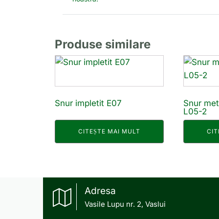
Produse similare
Snur impletit E07
Snur me
L05-2
CITEȘTE MAI MULT
CIT
Adresa
Vasile Lupu nr. 2, Vaslui