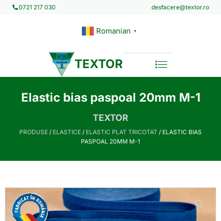
desfacere@textor.ro
0721 217 030
Romanian
▼
TEXTOR
Elastic bias paspoal 20mm M-1
TEXTOR
PRODUSE
/
ELASTICE
/
ELASTIC PLAT TRICOTAT
/ ELASTIC BIAS
PASPOAL 20MM M-1