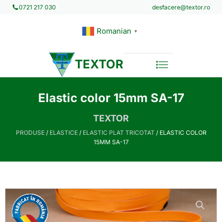
desfacere@textor.ro
0721 217 030
Romanian
▼
TEXTOR
Elastic color 15mm SA-17
TEXTOR
PRODUSE
/
ELASTICE
/
ELASTIC PLAT TRICOTAT
/ ELASTIC COLOR
15MM SA-17