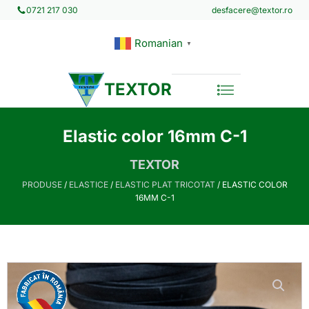
desfacere@textor.ro
0721 217 030
Romanian
▼
TEXTOR
Elastic color 16mm C-1
TEXTOR
PRODUSE
/
ELASTICE
/
ELASTIC PLAT TRICOTAT
/ ELASTIC COLOR
16MM C-1