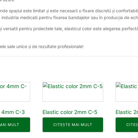
nde spațiul este limitat și este necesară o fixare discretă și confortabilă.
în industria medicală pentru fixarea bandajelor sau în producția de e
i versatil pentru proiectele tale, elasticul color este alegerea perfectă.
le sale unice și de rezultate profesionale!
or 4mm C-3
Elastic color 2mm C-5
Elastic 
MAI MULT
CITEȘTE MAI MULT
CITE