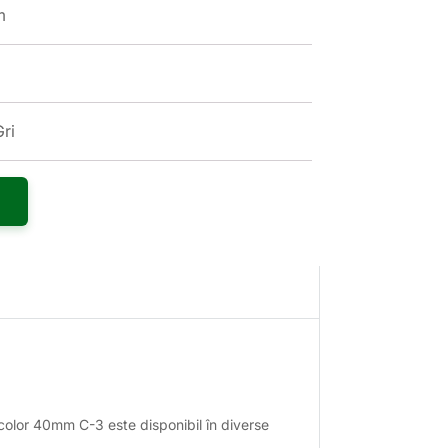
m
Gri
c color 40mm C-3 este disponibil în diverse