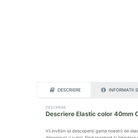
DESCRIERE
INFORMATII 
DESCRIERE
Descriere
Elastic color 40mm 
Vă invităm să descoperiți gama noastră de el
dimensiuni și culori, fiind rezistent la întindere 