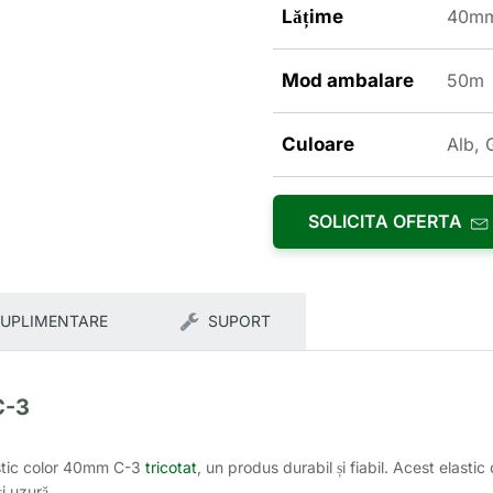
Lățime
40m
Mod ambalare
50m
Culoare
Alb, 
SOLICITA OFERTA
SUPLIMENTARE
SUPORT
C-3
astic color 40mm C-3
tricotat
, un produs durabil și fiabil. Acest elasti
și uzură.