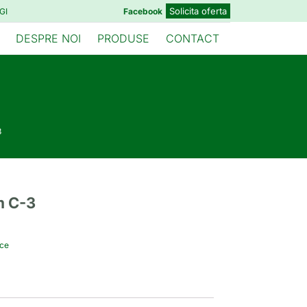
Solicita oferta
GI
Facebook
DESPRE NOI
PRODUSE
CONTACT
3
m C-3
ice