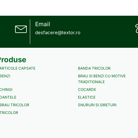
Email
desfacere@textor.ro
Produse
ARTICOLE CAPSATE
BANDA TRICOLOR
BENZI
BRAU SI BENZI CU MOTIVE
TRADITIONALE
CHINGI
COCARDE
DANTELE
ELASTICE
BRAU TRICOLOR
SNURURI SI SIRETURI
TRICOLOR