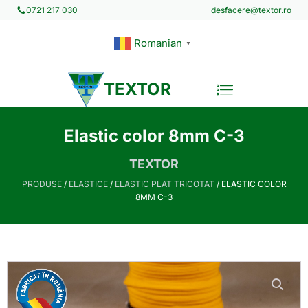
desfacere@textor.ro
0721 217 030
Romanian
▼
TEXTOR
Elastic color 8mm C-3
TEXTOR
PRODUSE
/
ELASTICE
/
ELASTIC PLAT TRICOTAT
/ ELASTIC COLOR
8MM C-3