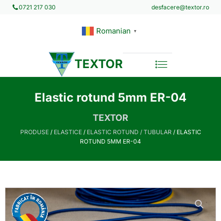
desfacere@textor.ro
0721 217 030
Romanian
▼
TEXTOR
Elastic rotund 5mm ER-04
TEXTOR
PRODUSE
/
ELASTICE
/
ELASTIC ROTUND / TUBULAR
/ ELASTIC
ROTUND 5MM ER-04