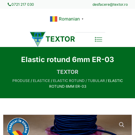
desfacere@textor.ro
0721 217 030
Romanian
▼
TEXTOR
Elastic rotund 6mm ER-03
TEXTOR
PRODUSE
/
ELASTICE
/
ELASTIC ROTUND / TUBULAR
/ ELASTIC
ROTUND 6MM ER-03