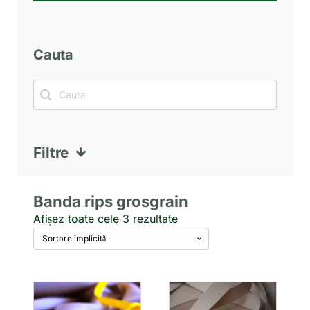
Cauta
Cauta
Cauta
Filtre
Banda rips grosgrain
Afișez toate cele 3 rezultate